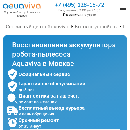
+7 (495) 128-16-72
Ежедневно с 9:00 до 21:00
Сервисный центр Aquaviva
в
Позвонить
мне утром
Москве
Сервисный центр Aquaviva
Каталог устройств
Ре
Восстановление аккумулятора
робота-пылесоса
Aquaviva в Москве
Официальный сервис
Гарантийное обслуживание
до 3 лет
Диагностика за наш счет,
ремонт по желанию
Бесплатный выезд курьера
в день обращения
Срочный ремонт
от 35 минут