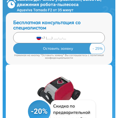
движения робота-пылесоса
Aquaviva Tornado F2 от 35 минут
Бесплатная консультация со
специалистом
Оставить заявку
Нажимая на кнопку "Оставить заявку" Вы соглашаетесь c
политикой
конфиденциальности
Скидка по
-20%
предварительной