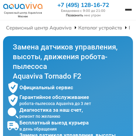
+7 (495) 128-16-72
Ежедневно с 9:00 до 21:00
Сервисный центр Aquaviva
в
Позвонить
мне утром
Москве
Сервисный центр Aquaviva
Каталог устройств
Ре
Замена датчиков управления,
высоты, движения робота-
пылесоса
Aquaviva Tornado F2
Официальный сервис
Гарантийное обслуживание
робота-пылесоса Aquaviva до 3 лет
Диагностика за наш счет,
ремонт по желанию
Бесплатный выезд курьера
в день обращения
Замена датчиков управления, высоты,