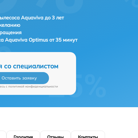
ылесоса Aquaviva до 3 лет
 желанию
бращения
са
Aquaviva Optimus от 35 минут
я со специалистом
Оставить заявку
есь c
политикой конфиденциальности
Гарантия
Отзывы
Контакты