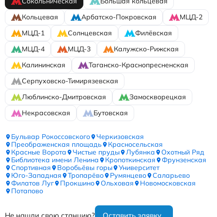
Сокольническая
Большая кольцевая
Кольцевая
Арбатско-Покровская
МЦД-2
МЦД-1
Солнцевская
Филёвская
МЦД-4
МЦД-3
Калужско-Рижская
Калининская
Таганско-Краснопресненская
Серпуховско-Тимирязевская
Люблинско-Дмитровская
Замоскворецкая
Некрасовская
Бутовская
Бульвар Рокоссовского
Черкизовская
Преображенская площадь
Красносельская
Красные Ворота
Чистые пруды
Лубянка
Охотный Ряд
Библиотека имени Ленина
Кропоткинская
Фрунзенская
Спортивная
Воробьёвы горы
Университет
Юго-Западная
Тропарёво
Румянцево
Саларьево
Филатов Луг
Прокшино
Ольховая
Новомосковская
Потапово
Не нашли свою станцию?
Оставить заявку