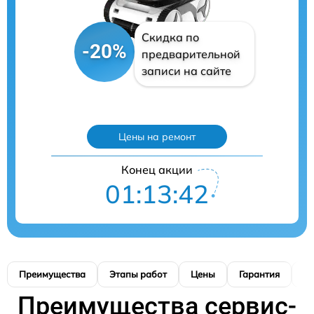
Скидка по
-20%
предварительной
записи на сайте
Цены на ремонт
Конец акции
01:13:41
Преимущества
Этапы работ
Цены
Гарантия
М
Преимущества сервис-