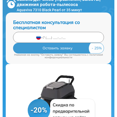
движения робота-пылесоса
Aquaviva 7310 Black Pearl от 35 минут
Бесплатная консультация со
специалистом
Оставить заявку
Нажимая на кнопку "Оставить заявку" Вы соглашаетесь c
политикой
конфиденциальности
Скидка по
-20%
предварительной